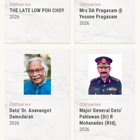
Obituaries
Obituaries
THE LATE LOW POH CHOY
Mrs DA Pragasam @
Yvonne Pragasam
2026
2026
Obituaries
Obituaries
Dato’ Dr. Anavangot
Major General Dato’
Damodaran
Pahlawan (Dr) R
Mohanadas (Rtd),
2026
2026